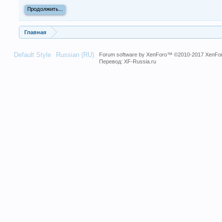
Продолжить...
Главная
Default Style
Russian (RU)
Forum software by XenForo™
©2010-2017 XenFor
Перевод:
XF-Russia.ru