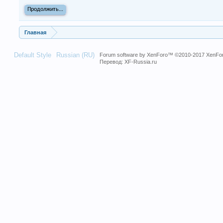
Продолжить...
Главная
Default Style
Russian (RU)
Forum software by XenForo™
©2010-2017 XenFor
Перевод:
XF-Russia.ru