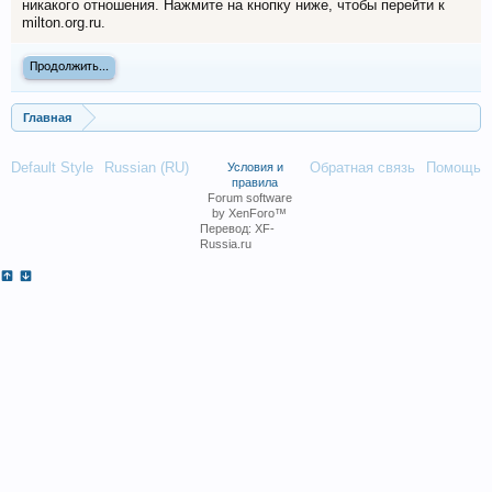
никакого отношения. Нажмите на кнопку ниже, чтобы перейти к
milton.org.ru.
Продолжить...
Главная
Default Style
Russian (RU)
Обратная связь
Помощь
Условия и
правила
Forum software
by XenForo™
Перевод:
XF-
Russia.ru