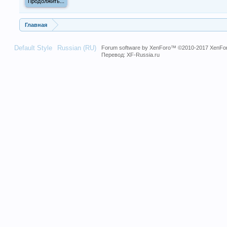
Продолжить...
Главная
Default Style
Russian (RU)
Forum software by XenForo™
©2010-2017 XenFor
Перевод:
XF-Russia.ru