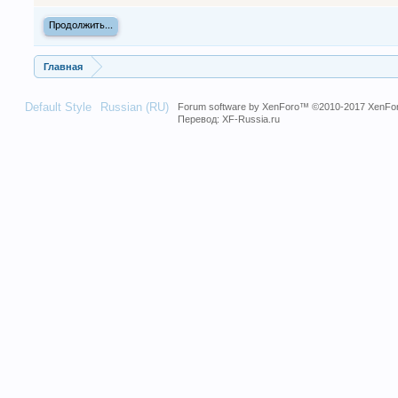
Продолжить...
Главная
Default Style
Russian (RU)
Forum software by XenForo™
©2010-2017 XenFor
Перевод:
XF-Russia.ru