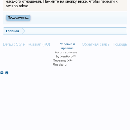
никакого отношения. Нажмите на кнопку ниже, чтобы перейти к
twezhb.tokyo.
Продолжить...
Главная
Default Style
Russian (RU)
Обратная связь
Помощь
Условия и
правила
Forum software
by XenForo™
Перевод:
XF-
Russia.ru