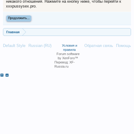
никакого отношения. Нажмите на кнопку ниже, чтобы перейти к
xxxpussysex.pro.
Продолжить...
Главная
Default Style
Russian (RU)
Обратная связь
Помощь
Условия и
правила
Forum software
by XenForo™
Перевод:
XF-
Russia.ru