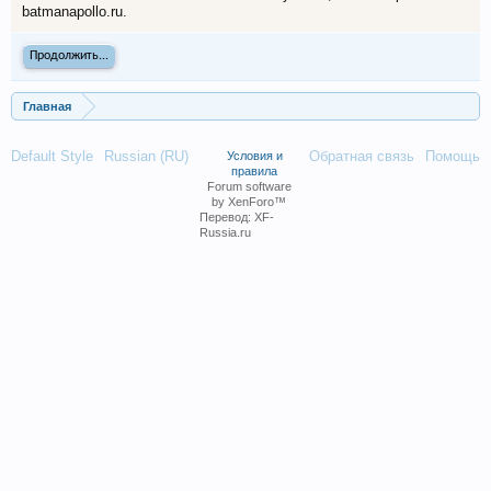
batmanapollo.ru.
Продолжить...
Главная
Default Style
Russian (RU)
Обратная связь
Помощь
Условия и
правила
Forum software
by XenForo™
Перевод:
XF-
Russia.ru