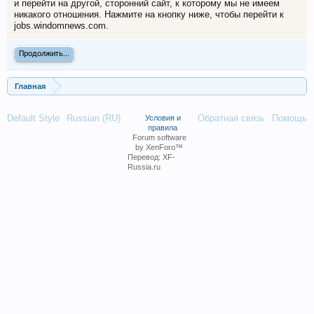
и перейти на другой, сторонний сайт, к которому мы не имеем
никакого отношения. Нажмите на кнопку ниже, чтобы перейти к
jobs.windomnews.com.
Продолжить...
Главная
Default Style
Russian (RU)
Обратная связь
Помощь
Условия и
правила
Forum software
by XenForo™
Перевод:
XF-
Russia.ru