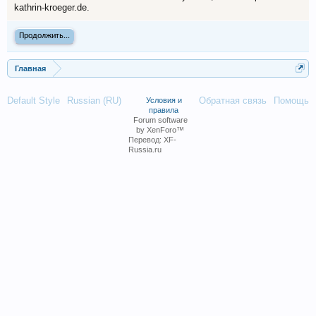
kathrin-kroeger.de.
Продолжить...
Главная
Default Style
Russian (RU)
Обратная связь
Помощь
Условия и
правила
Forum software
by XenForo™
Перевод:
XF-
Russia.ru