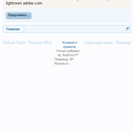
lightroom.adobe.com.
Продолжить...
Главная
Default Style
Russian (RU)
Обратная связь
Помощь
Условия и
правила
Forum software
by XenForo™
Перевод:
XF-
Russia.ru