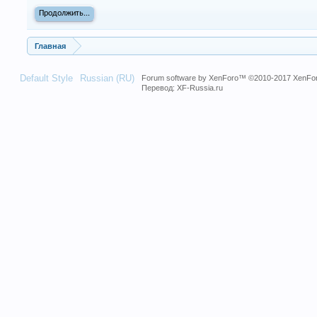
Продолжить...
Главная
Default Style
Russian (RU)
Forum software by XenForo™
©2010-2017 XenFor
Перевод:
XF-Russia.ru