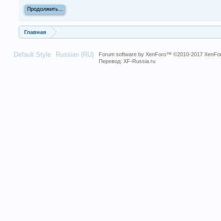
Продолжить...
Главная
Default Style
Russian (RU)
Forum software by XenForo™
©2010-2017 XenFor
Перевод:
XF-Russia.ru