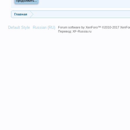
Продолжить...
Главная
Default Style
Russian (RU)
Forum software by XenForo™
©2010-2017 XenFor
Перевод:
XF-Russia.ru