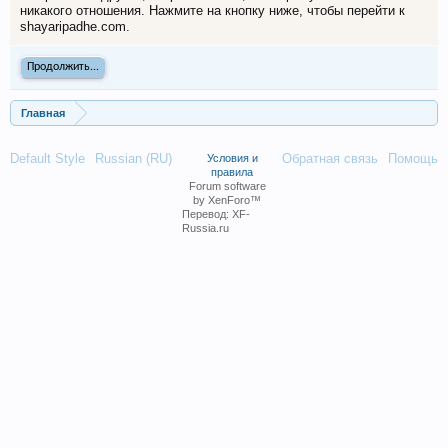
никакого отношения. Нажмите на кнопку ниже, чтобы перейти к
shayaripadhe.com.
Продолжить...
Главная
Default Style
Russian (RU)
Обратная связь
Помощь
Условия и
правила
Forum software
by XenForo™
Перевод:
XF-
Russia.ru