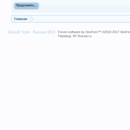
Продолжить...
Главная
Default Style
Russian (RU)
Forum software by XenForo™
©2010-2017 XenFor
Перевод:
XF-Russia.ru