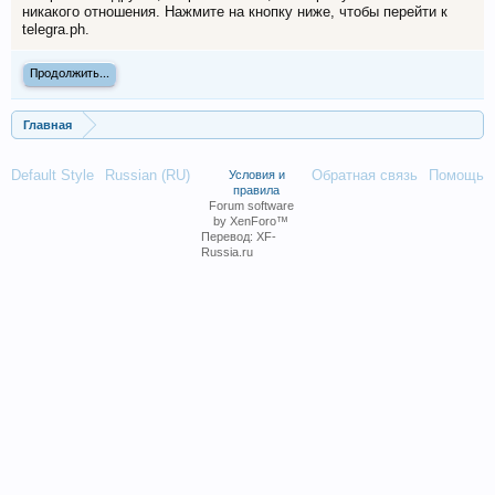
никакого отношения. Нажмите на кнопку ниже, чтобы перейти к
telegra.ph.
Продолжить...
Главная
Default Style
Russian (RU)
Обратная связь
Помощь
Условия и
правила
Forum software
by XenForo™
Перевод:
XF-
Russia.ru