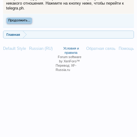
никакого отношения. Нажмите на кнопку ниже, чтобы перейти к
telegra.ph.
Продолжить...
Главная
Default Style
Russian (RU)
Обратная связь
Помощь
Условия и
правила
Forum software
by XenForo™
Перевод:
XF-
Russia.ru