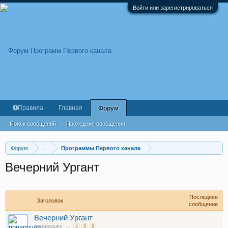
Войти или зарегистрироваться
Правила
Главная
Форум
Поиск сообщений
Последние сообщения
Форум
...
Программы Первого канала
Вечерний Ургант
Последнее
Заголовок
сообщение
Вечерний Ургант
понарошку
...
4
5
6