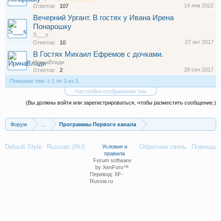
14 янв 2022
Ответов:
107
Вечерний Ургант. В гостях у Ивана Ирена
Понарошку
S___s
27 окт 2017
Ответов:
10
В Гостях Михаил Ефремов с дочками.
ИринаВлади
28 сен 2017
Ответов:
2
Показано тем: с 1 по 3 из 3.
Настройки отображения тем
(Вы должны войти или зарегистрироваться, чтобы разместить сообщение.)
Форум
...
Программы Первого канала
Default Style
Russian (RU)
Обратная связь
Помощь
Условия и
правила
Forum software
by XenForo™
Перевод:
XF-
Russia.ru