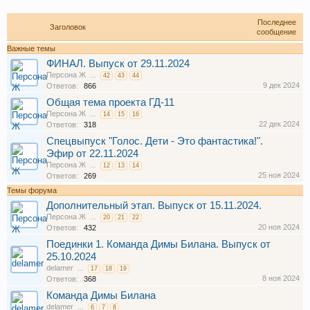
Последнее
Заголовок
сообщение
Важные темы
ФИНАЛ. Выпуск от 29.11.2024
Персона Ж
...
42
43
44
9 дек 2024
Ответов:
866
Общая тема проекта ГД-11
Персона Ж
...
14
15
16
22 дек 2024
Ответов:
318
Спецвыпуск "Голос. Дети - Это фантастика!".
Эфир от 22.11.2024
Персона Ж
...
12
13
14
25 ноя 2024
Ответов:
269
Темы форума
Дополнительный этап. Выпуск от 15.11.2024.
Персона Ж
...
20
21
22
20 ноя 2024
Ответов:
432
Поединки 1. Команда Димы Билана. Выпуск от
25.10.2024
delamer
...
17
18
19
8 ноя 2024
Ответов:
368
Команда Димы Билана
delamer
...
6
7
8