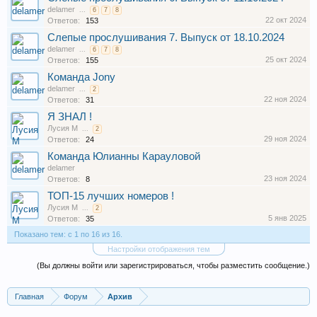
delamer
...
6
7
8
22 окт 2024
Ответов:
153
Слепые прослушивания 7. Выпуск от 18.10.2024
delamer
...
6
7
8
25 окт 2024
Ответов:
155
Команда Jony
delamer
...
2
22 ноя 2024
Ответов:
31
Я ЗНАЛ !
Лусия М
...
2
29 ноя 2024
Ответов:
24
Команда Юлианны Карауловой
delamer
23 ноя 2024
Ответов:
8
ТОП-15 лучших номеров !
Лусия М
...
2
5 янв 2025
Ответов:
35
Показано тем: с 1 по 16 из 16.
Настройки отображения тем
(Вы должны войти или зарегистрироваться, чтобы разместить сообщение.)
Главная
Форум
Архив