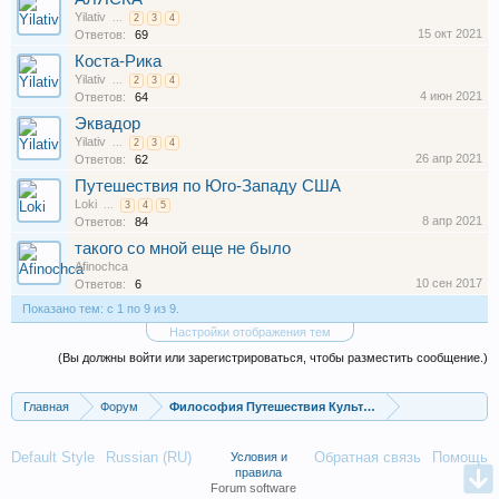
Yilativ
...
2
3
4
15 окт 2021
Ответов:
69
Коста-Рика
Yilativ
...
2
3
4
4 июн 2021
Ответов:
64
Эквадор
Yilativ
...
2
3
4
26 апр 2021
Ответов:
62
Путешествия по Юго-Западу США
Loki
...
3
4
5
8 апр 2021
Ответов:
84
такого со мной еще не было
Afinochca
10 сен 2017
Ответов:
6
Показано тем: с 1 по 9 из 9.
Настройки отображения тем
(Вы должны войти или зарегистрироваться, чтобы разместить сообщение.)
Главная
Форум
Философия Путешествия Культура
Default Style
Russian (RU)
Обратная связь
Помощь
Условия и
правила
Forum software