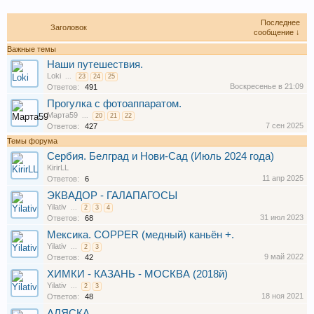
Последнее
Заголовок
сообщение ↓
Важные темы
Наши путешествия.
Loki
...
23
24
25
Воскресенье в 21:09
Ответов:
491
Прогулка с фотоаппаратом.
Марта59
...
20
21
22
7 сен 2025
Ответов:
427
Темы форума
Сербия. Белград и Нови-Сад (Июль 2024 года)
KirirLL
11 апр 2025
Ответов:
6
ЭКВАДОР - ГАЛАПАГОСЫ
Yilativ
...
2
3
4
31 июл 2023
Ответов:
68
Мексика. COPPER (медный) каньён +.
Yilativ
...
2
3
9 май 2022
Ответов:
42
ХИМКИ - КАЗАНЬ - МОСКВА (2018й)
Yilativ
...
2
3
18 ноя 2021
Ответов:
48
АЛЯСКА