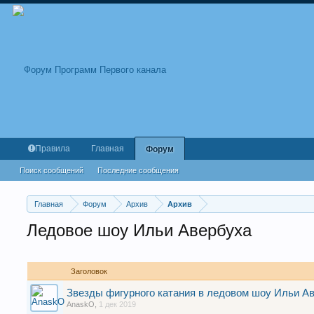
Правила
Главная
Форум
Поиск сообщений
Последние сообщения
Главная
Форум
Архив
Архив
Ледовое шоу Ильи Авербуха
Заголовок
Звезды фигурного катания в ледовом шоу Ильи А
AnaskO
,
1 дек 2019