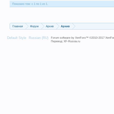
Показано тем: с 1 по 1 из 1.
Главная
Форум
Архив
Архив
Default Style
Russian (RU)
Forum software by XenForo™
©2010-2017 XenFor
Перевод:
XF-Russia.ru