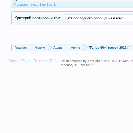
Показано тем: с 1 по 1 из 1.
Критерий сортировки тем:
Главная
Форум
Архив
Архив
"Голос 60+" (сезон 2022 г.)
Default Style
Russian (RU)
Forum software by XenForo™
©2010-2017 XenFor
Перевод:
XF-Russia.ru