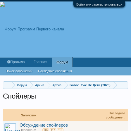
Войти или зарегистрироваться
Правила
Главная
Форум
Поиск сообщений
Последние сообщения
...
Форум
Архив
Архив
Голос. Уже Не Дети (2023)
Спойлеры
Последнее
Заголовок
сообщение ↓
Обсуждение спойлеров
Персона Ж
...
116
117
118