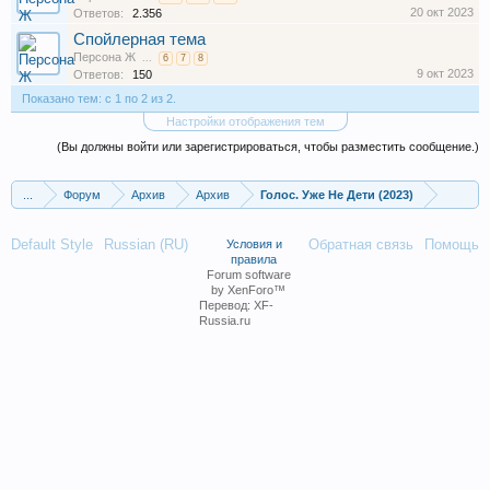
20 окт 2023
Ответов:
2.356
Спойлерная тема
Персона Ж
...
6
7
8
9 окт 2023
Ответов:
150
Показано тем: с 1 по 2 из 2.
Настройки отображения тем
(Вы должны войти или зарегистрироваться, чтобы разместить сообщение.)
...
Форум
Архив
Архив
Голос. Уже Не Дети (2023)
Default Style
Russian (RU)
Обратная связь
Помощь
Условия и
правила
Forum software
by XenForo™
Перевод:
XF-
Russia.ru