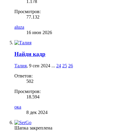
1.178
Просмотров:
77.132
aluza
16 июн 2026
Найди кадр
Талия
,
9 сен 2024
...
24
25
26
Ответов:
502
Просмотров:
18.594
ока
8 дек 2024
Шапка закреплена