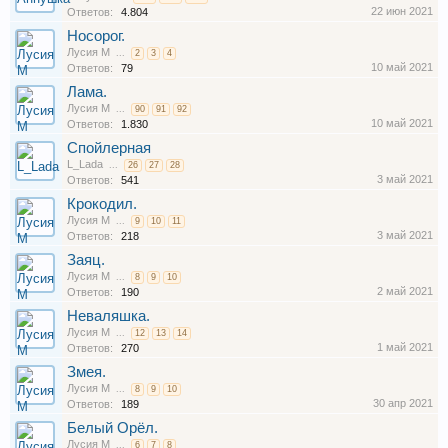
22 июн 2021
Ответов:
4.804
Носорог.
Лусия М
...
2
3
4
10 май 2021
Ответов:
79
Лама.
Лусия М
...
90
91
92
10 май 2021
Ответов:
1.830
Спойлерная
L_Lada
...
26
27
28
3 май 2021
Ответов:
541
Крокодил.
Лусия М
...
9
10
11
3 май 2021
Ответов:
218
Заяц.
Лусия М
...
8
9
10
2 май 2021
Ответов:
190
Неваляшка.
Лусия М
...
12
13
14
1 май 2021
Ответов:
270
Змея.
Лусия М
...
8
9
10
30 апр 2021
Ответов:
189
Белый Орёл.
Лусия М
...
6
7
8