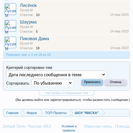
Лисёнок
Лусия М
14 мар 2023
Ответов:
10
Шаурма
Лусия М
14 мар 2023
Ответов:
5
Пиковая Дама
Лусия М
14 мар 2023
Ответов:
18
Показано тем: с 1 по 18 из 18.
Критерий сортировки тем:
Сортировать:
Настройки отображения тем
(Вы должны войти или зарегистрироваться, чтобы разместить сообщение.)
Главная
Форум
ТОП-Проекты
ШОУ "МАСКА"
Default Style
Russian (RU)
Обратная связь
Помощь
Условия и
правила