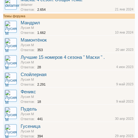
delamer
21 янв 2024
Ответов:
2.654
Темы форума
Мандрил
Лусия М
10 янв 2024
Ответов:
1.662
Мамонтёнок
Лусия М
20 авг 2023
Ответов:
353
Лучшие 15 номеров 4 сезона " Маски " .
Лусия М
4 июн 2023
Ответов:
28
Спойлерная
Лусия М
9 май 2023
Ответов:
2.291
Феникс
Лусия М
9 май 2023
Ответов:
18
Пудель
Лусия М
30 апр 2023
Ответов:
441
Гусеница
Лусия М
29 апр 2023
Ответов:
394