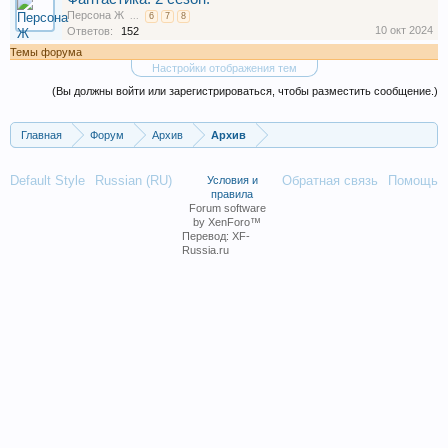
Персона Ж
...
6
7
8
10 окт 2024
Ответов:
152
Темы форума
Настройки отображения тем
(Вы должны войти или зарегистрироваться, чтобы разместить сообщение.)
Главная
Форум
Архив
Архив
Default Style
Russian (RU)
Обратная связь
Помощь
Условия и
правила
Forum software
by XenForo™
Перевод:
XF-
Russia.ru