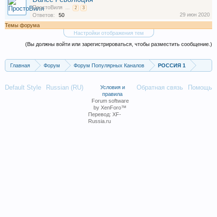
ПростоВиля
...
2
3
29 июн 2020
Ответов:
50
Темы форума
Настройки отображения тем
(Вы должны войти или зарегистрироваться, чтобы разместить сообщение.)
Главная
Форум
Форум Популярных Каналов
РОССИЯ 1
Default Style
Russian (RU)
Обратная связь
Помощь
Условия и
правила
Forum software
by XenForo™
Перевод:
XF-
Russia.ru