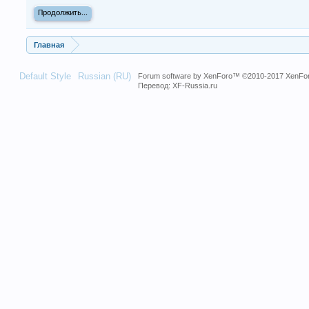
Продолжить...
Главная
Default Style
Russian (RU)
Forum software by XenForo™
©2010-2017 XenFor
Перевод:
XF-Russia.ru