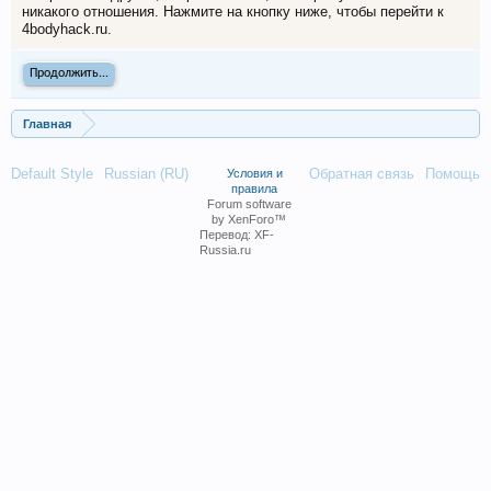
никакого отношения. Нажмите на кнопку ниже, чтобы перейти к
4bodyhack.ru.
Продолжить...
Главная
Default Style
Russian (RU)
Обратная связь
Помощь
Условия и
правила
Forum software
by XenForo™
Перевод:
XF-
Russia.ru