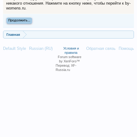
никакого отношения. Нажмите на кнопку ниже, чтобы перейти к by-
womens.ru.
Продолжить...
Главная
Default Style
Russian (RU)
Обратная связь
Помощь
Условия и
правила
Forum software
by XenForo™
Перевод:
XF-
Russia.ru