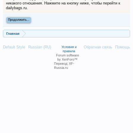
никакого отношения. Нажмите на кнопку ниже, чтобы перейти к
dailybags.ru.
Продолжить...
Главная
Default Style
Russian (RU)
Обратная связь
Помощь
Условия и
правила
Forum software
by XenForo™
Перевод:
XF-
Russia.ru