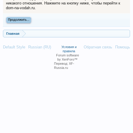
никакого отношения. Нажмите на кнопку ниже, чтобы перейти к
dom-na-vodah.ru.
Продолжить...
Главная
Default Style
Russian (RU)
Обратная связь
Помощь
Условия и
правила
Forum software
by XenForo™
Перевод:
XF-
Russia.ru