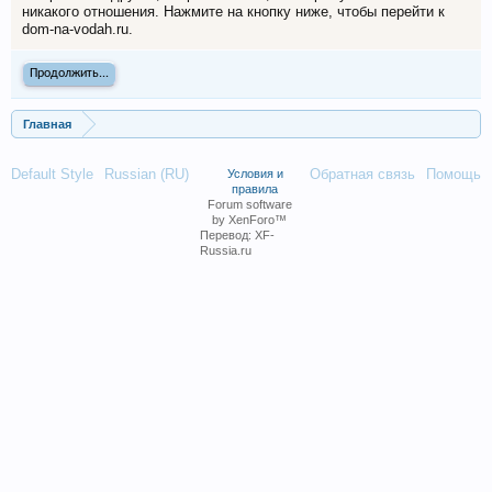
никакого отношения. Нажмите на кнопку ниже, чтобы перейти к
dom-na-vodah.ru.
Продолжить...
Главная
Default Style
Russian (RU)
Обратная связь
Помощь
Условия и
правила
Forum software
by XenForo™
Перевод:
XF-
Russia.ru