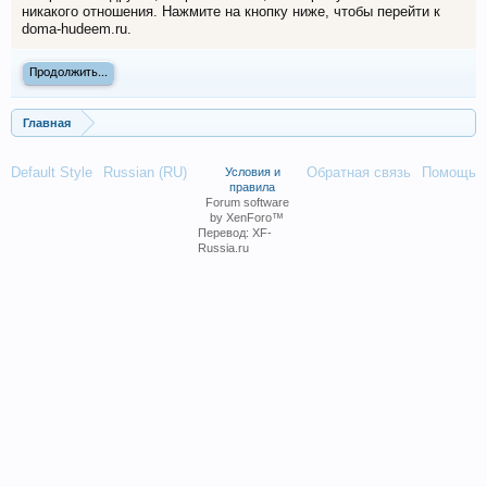
никакого отношения. Нажмите на кнопку ниже, чтобы перейти к
doma-hudeem.ru.
Продолжить...
Главная
Default Style
Russian (RU)
Обратная связь
Помощь
Условия и
правила
Forum software
by XenForo™
Перевод:
XF-
Russia.ru