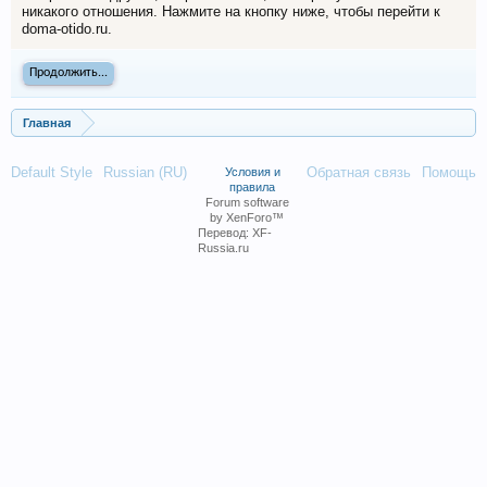
никакого отношения. Нажмите на кнопку ниже, чтобы перейти к
doma-otido.ru.
Продолжить...
Главная
Default Style
Russian (RU)
Обратная связь
Помощь
Условия и
правила
Forum software
by XenForo™
Перевод:
XF-
Russia.ru