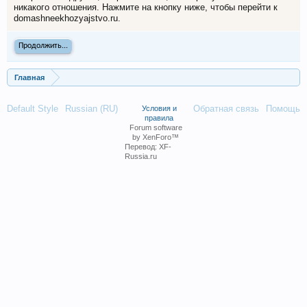
никакого отношения. Нажмите на кнопку ниже, чтобы перейти к
domashneekhozyajstvo.ru.
Продолжить...
Главная
Default Style
Russian (RU)
Обратная связь
Помощь
Условия и
правила
Forum software
by XenForo™
Перевод:
XF-
Russia.ru