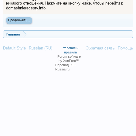
никакого отношения. Нажмите на кнопку ниже, чтобы перейти к
domashnierecepty.info.
Продолжить...
Главная
Default Style
Russian (RU)
Обратная связь
Помощь
Условия и
правила
Forum software
by XenForo™
Перевод:
XF-
Russia.ru