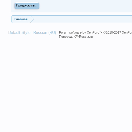
Продолжить...
Главная
Default Style
Russian (RU)
Forum software by XenForo™
©2010-2017 XenFor
Перевод:
XF-Russia.ru