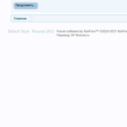
Продолжить...
Главная
Default Style
Russian (RU)
Forum software by XenForo™
©2010-2017 XenFor
Перевод:
XF-Russia.ru