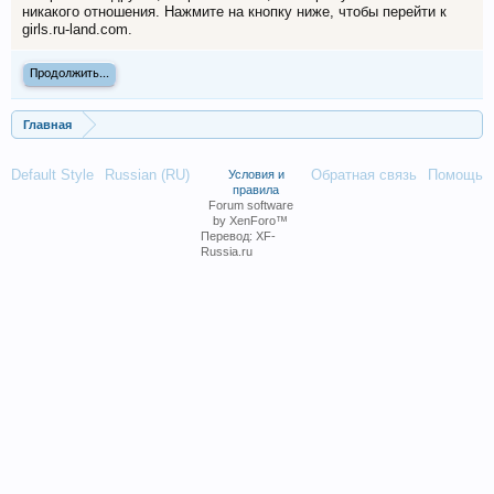
никакого отношения. Нажмите на кнопку ниже, чтобы перейти к
girls.ru-land.com.
Продолжить...
Главная
Default Style
Russian (RU)
Обратная связь
Помощь
Условия и
правила
Forum software
by XenForo™
Перевод:
XF-
Russia.ru