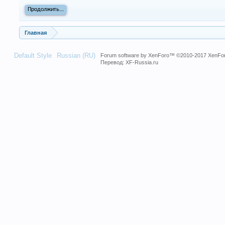
Продолжить...
Главная
Default Style
Russian (RU)
Forum software by XenForo™
©2010-2017 XenFor
Перевод:
XF-Russia.ru