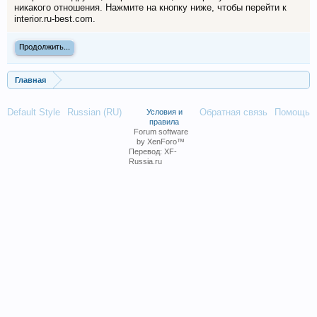
никакого отношения. Нажмите на кнопку ниже, чтобы перейти к
interior.ru-best.com.
Продолжить...
Главная
Default Style
Russian (RU)
Обратная связь
Помощь
Условия и
правила
Forum software
by XenForo™
Перевод:
XF-
Russia.ru