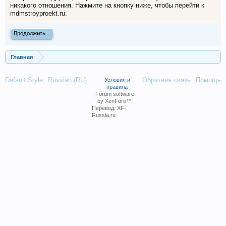
никакого отношения. Нажмите на кнопку ниже, чтобы перейти к
mdmstroyproekt.ru.
Продолжить...
Главная
Default Style
Russian (RU)
Обратная связь
Помощь
Условия и
правила
Forum software
by XenForo™
Перевод:
XF-
Russia.ru