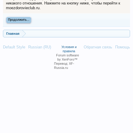
никакого отношения. Нажмите на кнопку ниже, чтобы перейти к
moezdorovieclub.ru.
Продолжить...
Главная
Default Style
Russian (RU)
Обратная связь
Помощь
Условия и
правила
Forum software
by XenForo™
Перевод:
XF-
Russia.ru