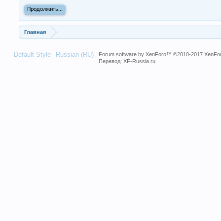
Продолжить...
Главная
Default Style
Russian (RU)
Forum software by XenForo™
©2010-2017 XenFor
Перевод:
XF-Russia.ru