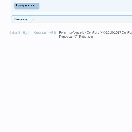
Продолжить...
Главная
Default Style
Russian (RU)
Forum software by XenForo™
©2010-2017 XenFor
Перевод:
XF-Russia.ru