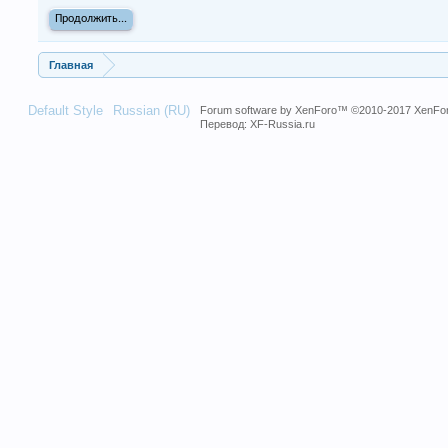
Продолжить...
Главная
Default Style
Russian (RU)
Forum software by XenForo™
©2010-2017 XenFor
Перевод:
XF-Russia.ru