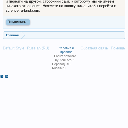
и перейти на другой, сторонний сайт, к которому мы не имеем
никакого отношения. Нажмите на кнопку ниже, чтобы перейти к
science.ru-land.com.
Продолжить...
Главная
Default Style
Russian (RU)
Обратная связь
Помощь
Условия и
правила
Forum software
by XenForo™
Перевод:
XF-
Russia.ru